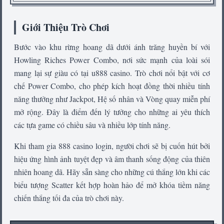
Giới Thiệu Trò Chơi
Bước vào khu rừng hoang dã dưới ánh trăng huyền bí với
Howling Riches Power Combo, nơi sức mạnh của loài sói
mang lại sự giàu có tại u888 casino. Trò chơi nổi bật với cơ
chế Power Combo, cho phép kích hoạt đồng thời nhiều tính
năng thưởng như Jackpot, Hệ số nhân và Vòng quay miễn phí
mở rộng. Đây là điểm đến lý tưởng cho những ai yêu thích
các tựa game có chiều sâu và nhiều lớp tính năng.
Khi tham gia 888 casino login, người chơi sẽ bị cuốn hút bởi
hiệu ứng hình ảnh tuyệt đẹp và âm thanh sống động của thiên
nhiên hoang dã. Hãy sẵn sàng cho những cú thắng lớn khi các
biểu tượng Scatter kết hợp hoàn hảo để mở khóa tiềm năng
chiến thắng tối đa của trò chơi này.