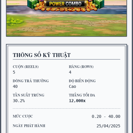
THÔNG SỐ KỸ THUẬT
CUỘN (REELS)
HÀNG (ROWS)
5
4
DÒNG TRẢ THƯỞNG
ĐỘ BIẾN ĐỘNG
40
Cao
TẦN SUẤT TRÚNG
THẮNG TỐI ĐA
30.2%
12,000x
MỨC CƯỢC
0.20 - 40.00
NGÀY PHÁT HÀNH
25/04/2025